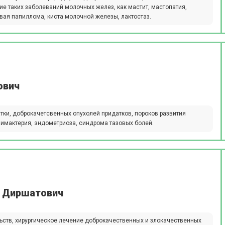
ие таких заболеваний молочных желез, как мастит, мастопатия,
ая папиллома, киста молочной железы, лактостаз.
ович
ки, доброкачетсвенных опухолей придатков, пороков развития
климактерия, эндометриоза, синдрома тазовых болей.
 Диршатович
ьств, хирургическое лечение доброкачественных и злокачественных