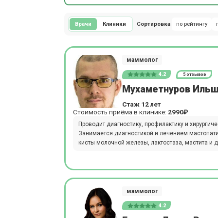
Врачи
Клиники
Сортировка
по рейтингу
маммолог
4.2
5 отзывов
Мухаметнуров Ильш
Стаж 12 лет
Стоимость приёма в клинике:
2990₽
Проводит диагностику, профилактику и хирургич
Занимается диагностикой и лечением мастопат
кисты молочной железы, лактостаза, мастита и 
маммолог
4.2