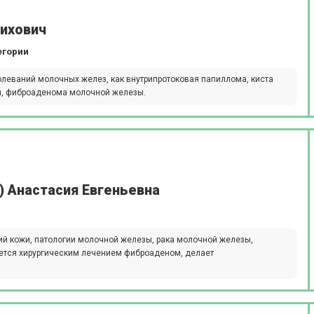
лихович
егории
олеваний молочных желез, как внутрипротоковая папиллома, киста
ия, фиброаденома молочной железы.
) Анастасия Евгеньевна
ий кожи, патологии молочной железы, рака молочной железы,
ется хирургическим лечением фиброаденом, делает