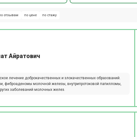
по отзывам
по цене
по стажу
ат Айратович
еское лечение доброкачественных и злокачественных образований.
ии, фиброаденомы молочной железы, внутрипротоковой папилломы,
других заболеваний молочных желез.