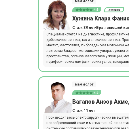
маммолог
4.5
3 отзыва
Хужина Клара Фани
Стаж 39 лет
Врач высшей ка
Специализируется на диагностике, профилактике
доброкачественных, так и злокачественных. Про
мастит, мастопатия, фиброаденома молочной же
лактостаз.Владеет методиками ультразвукового
пространства, органов малого таза у женщин, м
периферических лимфатических узлов, плевраль
маммолог
4.2
Вагапов Анзор Ахм
Стаж 11 лет
Производит весь спектр хирургических вмешател
новообразований кожи и мягких тканей с пласт
системную противоопухолевую терапию при разл