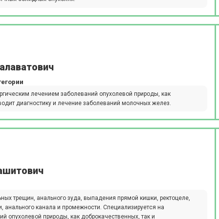
Салаватович
тегории
ургическим лечением заболеваний опухолевой природы, как
водит диагностику и лечение заболеваний молочных желез.
ашитович
ьных трещин, анального зуда, выпадения прямой кишки, ректоцеле,
и, анального канала и промежности. Специализируется на
ий опухолевой природы, как доброкачественных, так и