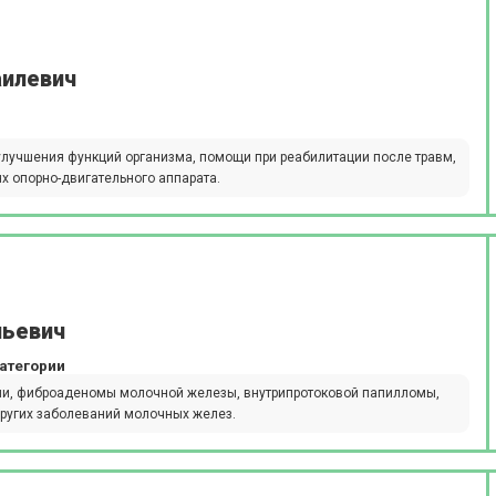
аилевич
лучшения функций организма, помощи при реабилитации после травм,
х опорно-двигательного аппарата.
ньевич
атегории
ии, фиброаденомы молочной железы, внутрипротоковой папилломы,
других заболеваний молочных желез.