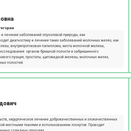
совна
тегории
 и лечении заболеваний опухолевой природы, как
водит диагностику и лечение таких заболеваний молочных желез, как
лезы, внутрипротоковая папиллома, киста молочной железы,
 исследования: органов брюшной полости и забрюшинного
очевого пузыря, простаты, щитовидной железы, молочных желез,
ных полостей.
едович
ьств, хирургическое лечение доброкачественных и злокачественных
икой местными тканями и использованием лоскутов. Проводит
ичных солидных опухолях.