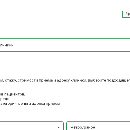
Вр
м, стажу, стоимости приема и адресу клиники. Выберите подходящег
ов пациентов;
ереди;
категория, цены и адреса приема.
метро/район