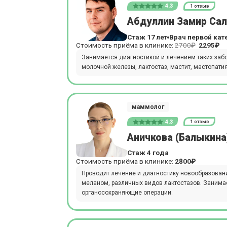
4.3
1 отзыв
Абдуллин Замир Са
Стаж 17 лет
Врач первой кат
Стоимость приёма в клинике:
2700₽
2295₽
Занимается диагностикой и лечением таких заб
молочной железы, лактостаз, мастит, мастопат
маммолог
4.3
1 отзыв
Аничкова (Балыкина
Стаж 4 года
Стоимость приёма в клинике:
2800₽
Проводит лечение и диагностику новообразован
меланом, различных видов лактостазов. Занима
органосохраняющие операции.