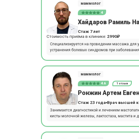
маммолог
4
Хайдаров Рамиль Н
Стаж 7 лет
Стоимость приёма в клинике:
2990₽
Специализируется на проведении массажа для у
устранения болевых синдромов при заболевания
маммолог
4.6
1 отзыв
Ронжин Артем Евге
Стаж 23 года
Врач высшей к
Занимается диагностикой и лечением мастопат
кисты молочной железы, лактостаза, мастита и 