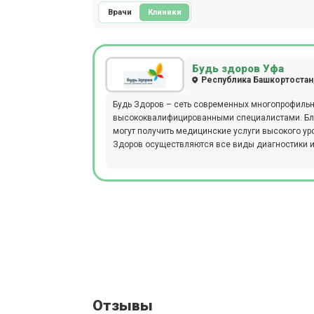
Врачи
Клиники
Будь здоров Уфа
Республика Башкортостан,
Будь Здоров – сеть современных многопрофильных клиник с современным оборудованием и
высококвалифицированными специалистами. Бла
могут получить медицинские услуги высокого уро
Здоров осуществляются все виды диагностики и
клиник Будь Здоров работают сертифицированны
кандидаты медицинских наук. Для повышения эф
Здоров осуществляются электронная запись к вр
Отзывы