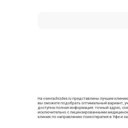
На
vsevrachizdes.ru
представлены лучшие клиники
вы сможете подобрать оптимальный вариант, уч
доступна полная информация: точный адрес, сх
исключительно с лицензированными медицински
клиник по направлению психотерапия в Уфе и за