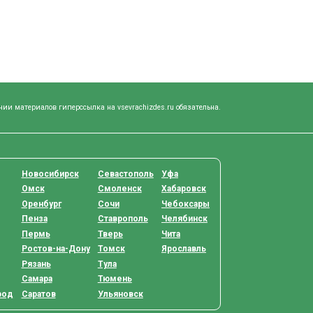
нии материалов гиперссылка на vsevrachizdes.ru обязательна.
Новосибирск
Севастополь
Уфа
Омск
Смоленск
Хабаровск
Оренбург
Сочи
Чебоксары
Пенза
Ставрополь
Челябинск
Пермь
Тверь
Чита
Ростов-на-Дону
Томск
Ярославль
Рязань
Тула
Самара
Тюмень
род
Саратов
Ульяновск