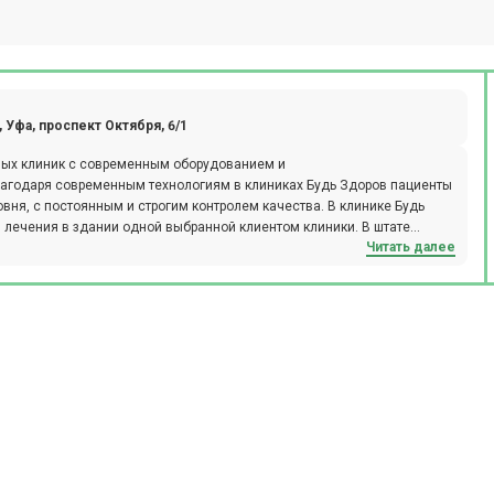
 Уфа, проспект Октября, 6/1
годаря современным технологиям в клиниках Будь Здоров пациенты
вня, с постоянным и строгим контролем качества. В клинике Будь
 лечения в здании одной выбранной клиентом клиники. В штате
Читать далее
е врачи с большим профессиональным опытом, в том числе доктора и
фективности и качества обслуживания пациентов в сети клиник Будь
ачу и ведение электронной истории болезни каждого пациента.