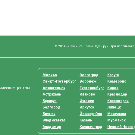
© 2014—2026 «Все Врачи Здесь.ру». При использова
у
Москва
Волгоград
Калуга
Санкт-Петербург
Воронеж
Кемерово
тические центры
Архангельск
Екатеринбург
Киров
Астрахань
Иваново
Краснодар
Барнаул
Ижевск
Красноярск
Белгород
Иркутск
Липецк
Брянск
Йошкар-Ола
Махачкала
Владикавказ
Казань
Мурманск
Владимир
Калининград
Нижний Новго