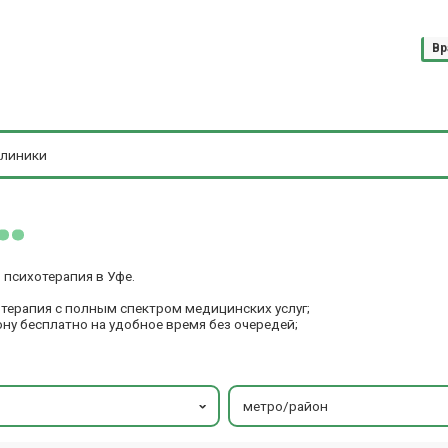
Вр
психотерапия в Уфе.
терапия с полным спектром медицинских услуг;
ону бесплатно на удобное время без очередей;
метро/район